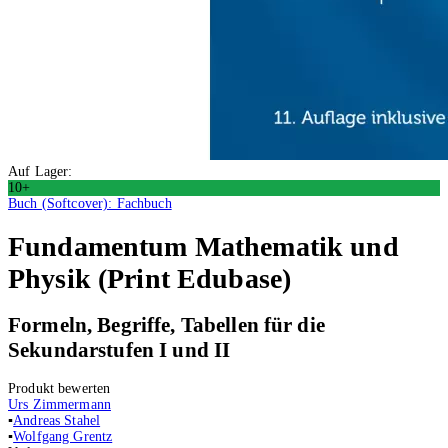
Auf Lager:
10+
Buch (Softcover): Fachbuch
Fundamentum Mathematik und
Physik (Print Edubase)
Formeln, Begriffe, Tabellen für die
Sekundarstufen I und II
Produkt bewerten
Urs Zimmermann
▪
Andreas Stahel
▪
Wolfgang Grentz