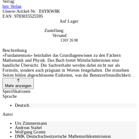
Verlag:
hep Verlag
Unsere-Artikel-Nr.:
E6YKW8K
EAN:
9783035525595
Auf Lager:
10+
Zustellung:
Mo, 10.08.2026
Versand:
Kostenlos
CHF 26.98
In den Warenkorb
Beschreibung
«Fundamentum» beinhaltet das Grundlagenwissen zu den Fächern
Mathematik und Physik. Das Buch bietet Mittelschülerinnen eine
handliche Übersicht. Die Sachverhalte werden dabei nicht nur als
Formeln, sondern auch prägnant in Worten festgehalten. Die einzelnen
Seiten bilden abgeschlossene Einheiten, was die Benutzerfreundlichkeit
zusätzlich erhöht. Die farbige Hinterlegung der Fakten ermöglicht eine
rasche Orientierung. Mithilfe von Querverweisen lassen sich
Mehr anzeigen
Zusammenhänge und Verbindungen innerhalb der Naturwissenschaften
Spezifikationen
erschliessen. Ein ausführliches Stichwortverzeichnis ermöglicht ein
Sprache
schnelles Finden des Gesuchten.
Deutsch
Autor
Urs Zimmermann
Andreas Stahel
Wolfgang Grentz
DMK Deutschschweizerische Mathematikkommission