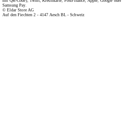
mit QR-Code), Twint, Kreditkarte, PostFinance, Apple, Google oder
Samsung Pay.
© Eldar Store AG
Auf den Fiechten 2 - 4147 Aesch BL - Schweiz