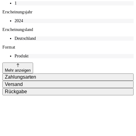
Schreiben über die Schulter.
1
Erscheinungsjahr
2024
Erscheinungsland
Deutschland
Format
Produkt
Mehr anzeigen
Zahlungsarten
Versand
Rückgabe