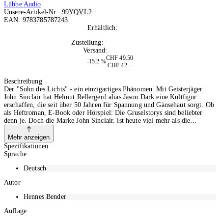
Lübbe Audio
Unsere-Artikel-Nr.:
99YQVL2
EAN:
9783785787243
Erhältlich:
Nicht auf Lager
Zustellung:
Di, 25.08.2026
Versand:
Kostenlos
CHF 49.50
-15.2 %
CHF 42.–
In den Warenkorb
Beschreibung
Der "Sohn des Lichts" - ein einzigartiges Phänomen. Mit Geisterjäger
John Sinclair hat Helmut Rellergerd alias Jason Dark eine Kultfigur
erschaffen, die seit über 50 Jahren für Spannung und Gänsehaut sorgt. Ob
als Heftroman, E-Book oder Hörspiel: Die Gruselstorys sind beliebter
denn je. Doch die Marke John Sinclair. ist heute viel mehr als die
kurzweiligen Geschichten: Sie hat sich zu einem popkulturellen Phänomen
mit einem eigenen riesigen Universum entwickelt. Der Austausch
Mehr anzeigen
innerhalb der Community ist groß, sowohl auf Social Media als auch bei
Spezifikationen
Live-Events. 2023 feierte John Sinclair sein 50-jähriges Jubiläum. Grund
Sprache
genug, dem "Sohn des Lichts", seinem Schöpfer und allen daran
Beteiligten mit dieser Doku ein Denkmal zu setzen. Hennes Bender, Host
Deutsch
des YouTube-Formats "John Sinclair Night Talk”, führt die Zuschauenden
Autor
durch den Sinclair-Kosmos und ergründet dessen Faszination. Der Fan-
Kult zu Hause und bei Veranstaltungen wird ebenso beleuchtet wie die
Hennes Bender
Arbeit im Tonstudio. Hennes Bender besucht Sinclair-Autor Ian Rolf Hill
und Illustrator Timo Wuerz, zeigt eine der größten Privat-Sammlungen
Auflage
eines Sinclair-Fans und schaut dem "Meister der Geister" persönlich beim