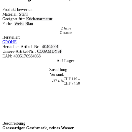
Produkt bewerten
Material:
Stahl
Geeignet für:
Küchenarmatur
Farbe:
Weiss
Blau
2 Jahre
Garantie
Hersteller:
GROHE
Hersteller-Artikel-Nr.:
40404001
Unsere-Artikel-Nr.:
CQ8AMDYSF
EAN:
4005176984068
Auf Lager:
10+
Zustellung:
Morgen
Versand:
Kostenlos
CHF 119.–
-37.4 %
CHF 74.50
Beschreibung
Grossartiger Geschmack, reines Wasser