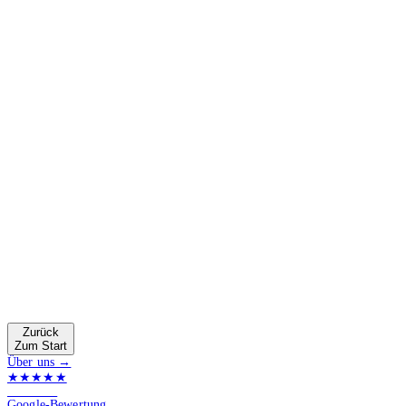
Zurück
Zum Start
Über uns →
★★★★★
4.9 von 5
Google-Bewertung