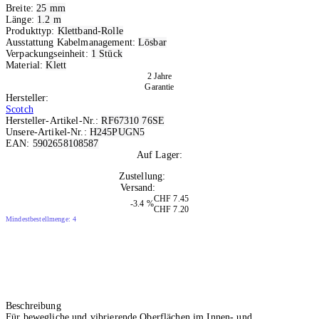
Breite:
25 mm
Länge:
1.2 m
Produkttyp:
Klettband-Rolle
Ausstattung Kabelmanagement:
Lösbar
Verpackungseinheit:
1 Stück
Material:
Klett
2 Jahre
Garantie
Hersteller:
Scotch
Hersteller-Artikel-Nr.:
RF67310 76SE
Unsere-Artikel-Nr.:
H245PUGN5
EAN:
5902658108587
Auf Lager:
10+
Zustellung:
Morgen
Versand:
Kostenlos
CHF 7.45
-3.4 %
CHF 7.20
Mindestbestellmenge: 4
Beschreibung
Für bewegliche und vibrierende Oberflächen im Innen- und