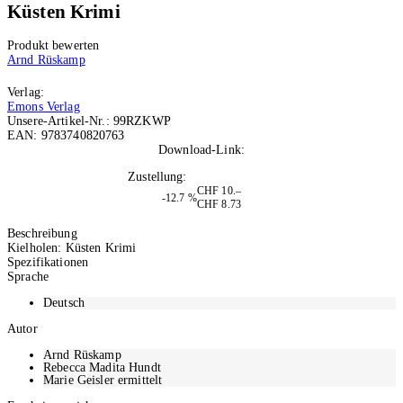
Küsten Krimi
Produkt bewerten
Arnd Rüskamp
Verlag:
Emons Verlag
Unsere-Artikel-Nr.:
99RZKWP
EAN:
9783740820763
Download-Link:
Per Mail
Zustellung:
Nach Bestellung
CHF 10.–
-12.7 %
CHF 8.73
In den Warenkorb
Beschreibung
Kielholen: Küsten Krimi
Spezifikationen
Sprache
Deutsch
Autor
Arnd Rüskamp
Rebecca Madita Hundt
Marie Geisler ermittelt