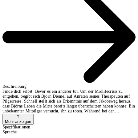
Beschreibung
Finde dich selbst. Bevor es ein anderer tut. Um der Midlifecrisis zu
entgehen, begibt sich Björn Diemel auf Anraten seines Therapeuten auf
Pilgerreise. Schnell stellt sich als Erkenntnis auf dem Jakobsweg heraus,
dass Björns Leben die Mitte bereits längst überschritten haben könnte: Ein
unbekannter Mitpilger versucht, ihn zu töten. Während bei den
scheiternden Anschlägen auf ihn ein Pilger nach dem anderen seinen
Lebensweg verlässt, versucht Björn ganz achtsam, sich seiner Haut zu
Mehr anzeigen
wehren. Seine Pilger-Fragen nach Leben, Tod und Erfüllung bekommen
Spezifikationen
plötzlich eine sehr praxisnahe Relevanz.
Sprache