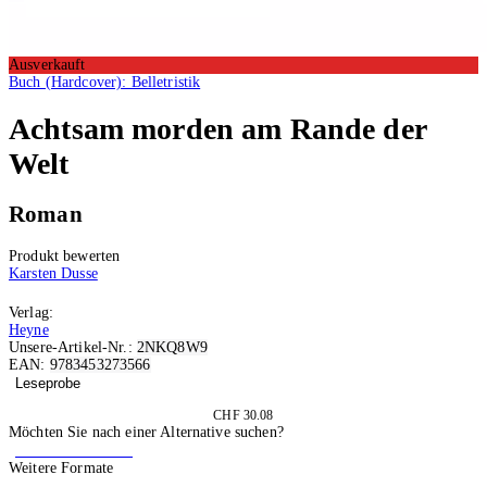
Ausverkauft
Buch (Hardcover): Belletristik
Achtsam morden am Rande der
Welt
Roman
Produkt bewerten
Karsten Dusse
Verlag:
Heyne
Unsere-Artikel-Nr.:
2NKQ8W9
EAN:
9783453273566
Leseprobe
Ausverkauft
CHF 30.08
Möchten Sie nach einer Alternative suchen?
Alternative suchen
Weitere Formate
Hörbuch (Audiodatei): Belletristik