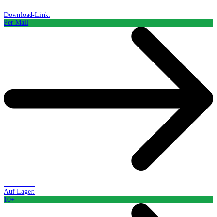
CHF 12.27
Download-Link:
Per Mail
Buch (Softcover): Belletristik
CHF 21.41
Auf Lager:
10+