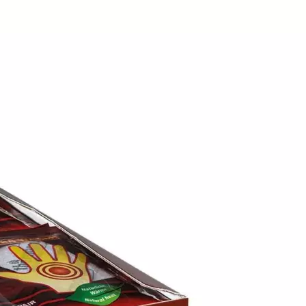
huhwandern
2 Jahre
Garantie