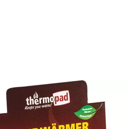
Auf Lager:
10+
Wintersport: Zubehör
Thermopad mult
Thermopad Handwärm