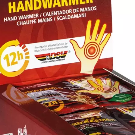
Produkt bewerten
Zubehörtyp:
Handwärmer
Sportart:
Ski
Snowboard
Schneesc
Hersteller:
Thermopad multi
Hersteller-Artikel-Nr.:
78310
Unsere-Artikel-Nr.:
28UN6DEYP
EAN:
4260150783109