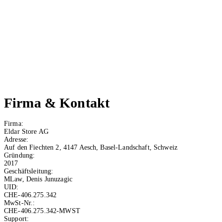
4.9 von 5 Sterne auf Google
100% Versand aus der Schweiz
Gratis A-Post-Versand
Kein Mindermengenzuschlag
Blitzschnelle Lieferung
30 Tage Rückgaberecht
Bestellen ohne Konto
100% sichere Bezahlung
100% sicherer Datenschutz
Zuverlässiger Kundensupport
Firma & Kontakt
Firma:
Eldar Store AG
Adresse:
Auf den Fiechten 2, 4147 Aesch, Basel-Landschaft, Schweiz
Gründung:
2017
Geschäftsleitung:
MLaw, Denis Junuzagic
UID:
CHE-406.275.342
MwSt-Nr.:
CHE-406.275.342-MWST
Support: