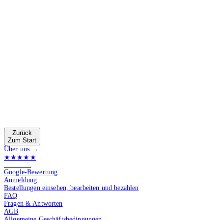
Zurück
Zum Start
Über uns →
★★★★★
4.9 von 5
Google-Bewertung
Anmeldung
Bestellungen einsehen, bearbeiten und bezahlen
FAQ
Fragen & Antworten
AGB
Allgemeine Geschäftsbedingungen