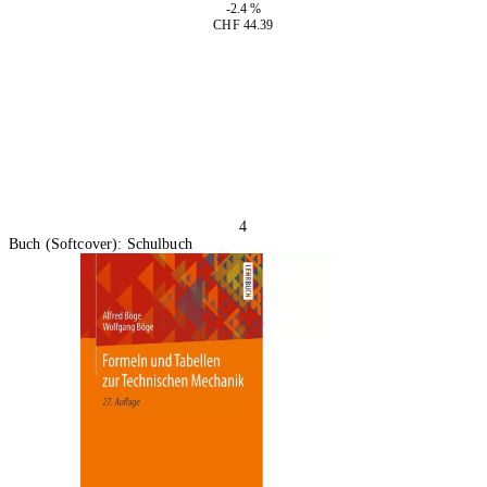
-2.4 %
CHF 44.39
In den Warenkorb
4
Buch (Softcover): Schulbuch