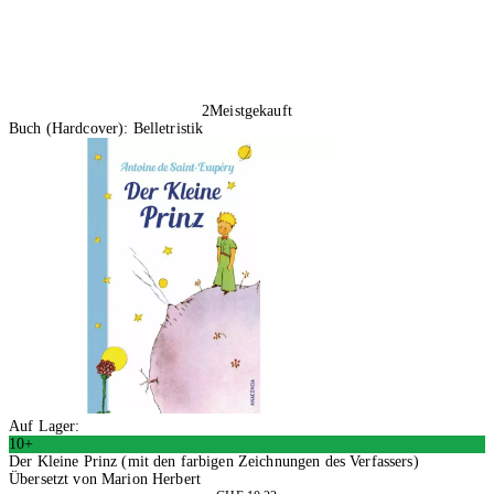
2
Meistgekauft
Buch (Hardcover): Belletristik
Auf Lager:
10+
Der Kleine Prinz (mit den farbigen Zeichnungen des Verfassers)
Übersetzt von Marion Herbert