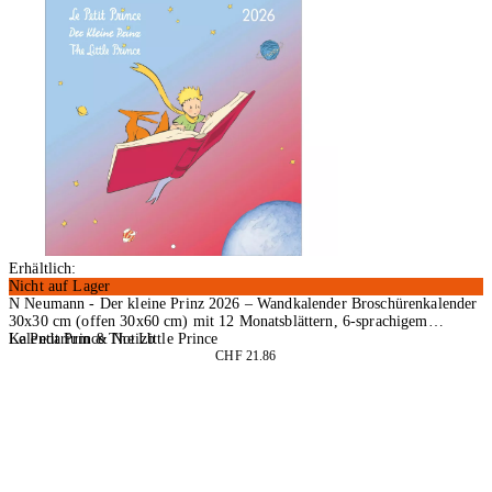
Erhältlich:
Nicht auf Lager
N Neumann - Der kleine Prinz 2026 – Wandkalender Broschürenkalender
30x30 cm (offen 30x60 cm) mit 12 Monatsblättern, 6-sprachigem
Kalendarium & Notizb
Le Petit Prince The Little Prince
CHF 21.86
In den Warenkorb