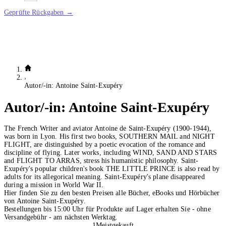
Geprüfte Rückgaben →
Autor/-in: Antoine Saint-Exupéry
Autor/-in:
Antoine Saint-Exupéry
The French Writer and aviator Antoine de Saint-Exupéry (1900-1944),
was born in Lyon. His first two books, SOUTHERN MAIL and NIGHT
FLIGHT, are distinguished by a poetic evocation of the romance and
discipline of flying. Later works, including WIND, SAND AND STARS
and FLIGHT TO ARRAS, stress his humanistic philosophy. Saint-
Exupéry's popular children's book THE LITTLE PRINCE is also read by
adults for its allegorical meaning. Saint-Exupéry's plane disappeared
during a mission in World War II.
Hier finden Sie zu den besten Preisen alle Bücher, eBooks und Hörbücher
von Antoine Saint-Exupéry.
Bestellungen bis 15:00 Uhr für Produkte auf Lager erhalten Sie - ohne
Versandgebühr - am nächsten Werktag.
1
Meistgekauft