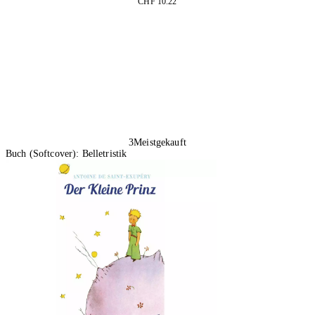
CHF 10.22
In den Warenkorb
3
Meistgekauft
Buch (Softcover): Belletristik