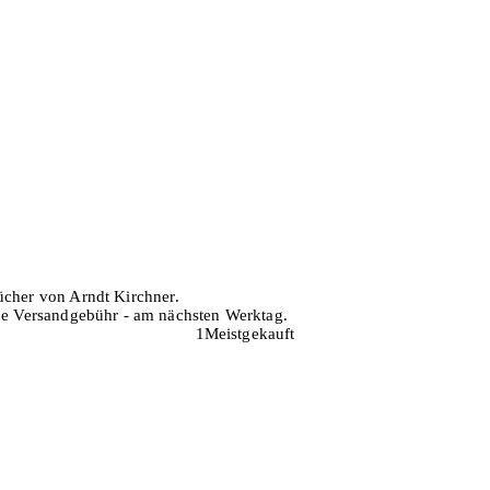
ücher von Arndt Kirchner.
hne Versandgebühr - am nächsten Werktag.
1
Meistgekauft