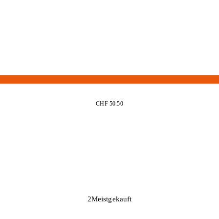
CHF 50.50
2
Meistgekauft