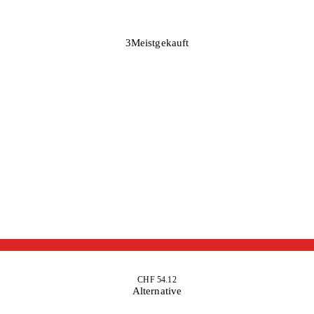
3
Meistgekauft
CHF 54.12
Alternative