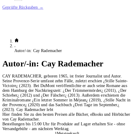
Geprüfte Rückgaben →
Autor/-in: Cay Rademacher
Autor/-in:
Cay Rademacher
CAY RADEMACHER, geboren 1965, ist freier Journalist und Autor.
Seine Provence-Serie umfasst zehn Fälle, zuletzt erschien ¿Stille Sainte-
Victoire¿ (2023). Bei DuMont veröffentlichte er auch seine Romane aus
dem Hamburg der Nachkriegszeit: ¿Der Trümmermörder¿ (2011), ¿Der
Schieber¿ (2012) und ¿Der Fälscher¿ (2013). Außerdem erschienen die
Kriminalromane ¿Ein letzter Sommer in Méjean¿ (2019), ¿Stille Nacht in
der Provence¿ (2020) und das Sachbuch ¿Drei Tage im September¿
(2023). Cay Rademacher lebt
Hier finden Sie zu den besten Preisen alle Bücher, eBooks und Hörbücher
von Cay Rademacher.
Bestellungen bis 15:00 Uhr für Produkte auf Lager erhalten Sie - ohne
Versandgebühr - am nächsten Werktag.
1
Meistgekauft