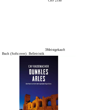
CHF 23.80
In den Warenkorb
3
Meistgekauft
Buch (Softcover): Belletristik