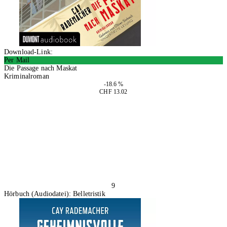
Download-Link:
Per Mail
Die Passage nach Maskat
Kriminalroman
-18.6 %
CHF 13.02
In den Warenkorb
9
Hörbuch (Audiodatei): Belletristik