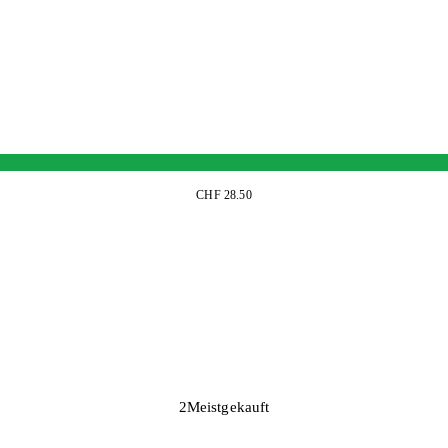
CHF 28.50
2
Meistgekauft