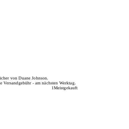
bücher von Duane Johnson.
hne Versandgebühr - am nächsten Werktag.
1
Meistgekauft