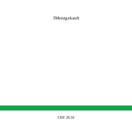
3
Meistgekauft
CHF 28.50