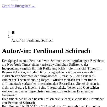
Geprüfte Rückgaben →
Autor/-in: Ferdinand Schirach
Autor/-in:
Ferdinand Schirach
Der Spiegel nannte Ferdinand von Schirach einen »großartigen Erzähler«,
die New York Times einen »außergewöhnlichen Stilisten«, der
Independent verglich ihn mit Kafka und Kleist, die Financial Times mit
Raymond Carver, und der Daily Telegraph schrieb, er sei »eine der
markantesten Stimmen der europäischen Literatur«. Seine Bücher –
zuletzt der Theatermonolog Regen - wurden vielfach verfilmt und zu
millionenfach verkauften internationalen Bestsellern. Sie erschienen in
mehr als vierzig Ländern. Seine Theaterstücke Terror und Gott zählen
weltweit zu den erfolgreichsten und meistdiskutierten Dramen der
Gegenwart.
Hier finden Sie zu den besten Preisen alle Bücher, eBooks und Hörbücher
von Ferdinand Schirach.
Bestellungen bis 15:00 Uhr für Produkte auf Lager erhalten Sie - ohne