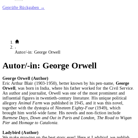
Geprüfte Rückgaben →
Autor/-in: George Orwell
Autor/-in:
George Orwell
George Orwell (Author)
Eric Arthur Blair (1903-1950), better known by his pen-name,
George
Orwell
, was born in India, where his father worked for the Civil Service.
An author and journalist, Orwell was one of the most prominent and
influential figures in twentieth-century literature. His unique political
allegory
Animal Farm
was published in 1945, and it was this novel,
together with the dystopia of
Nineteen Eighty-Four
(1949), which
brought him world-wide fame. His novels and non-fiction include
Burmese Days, Down and Out in Paris and London, The Road to Wigan
Pier
and
Homage to Catalonia
.
Ladybird (Author)
We make growing up the best story ever! Here at Ladybird, we publish