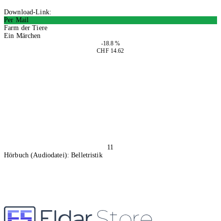
Download-Link:
Per Mail
Farm der Tiere
Ein Märchen
-18.8 %
CHF 14.62
In den Warenkorb
11
Hörbuch (Audiodatei): Belletristik