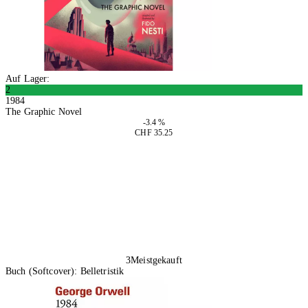
Auf Lager:
2
1984
The Graphic Novel
-3.4 %
CHF 35.25
In den Warenkorb
3
Meistgekauft
Buch (Softcover): Belletristik