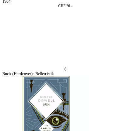
1984
CHF 26.–
In den Warenkorb
6
Buch (Hardcover): Belletristik