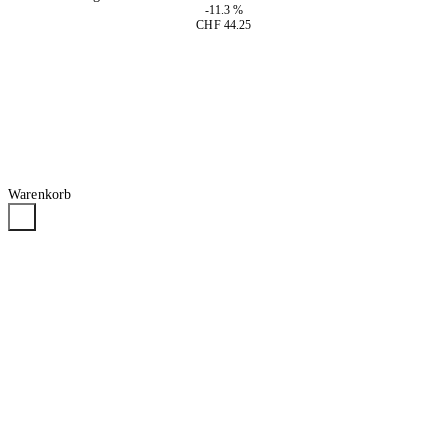
-11.3 %
CHF 44.25
In den Warenkorb
Warenkorb