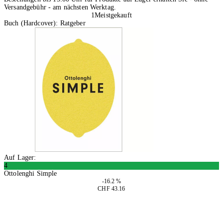
Versandgebühr - am nächsten Werktag.
1
Meistgekauft
Buch (Hardcover): Ratgeber
Auf Lager:
4
Ottolenghi Simple
-16.2 %
CHF 43.16
In den Warenkorb