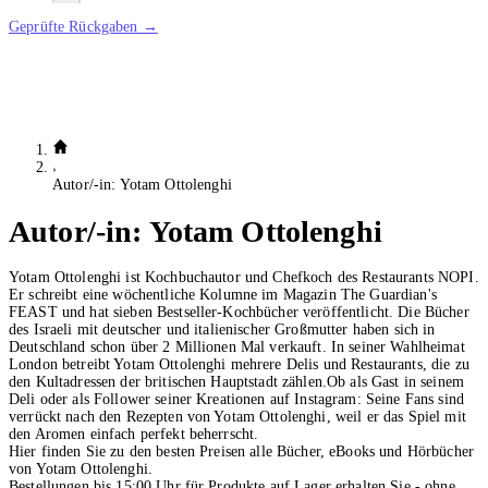
Geprüfte Rückgaben →
Autor/-in: Yotam Ottolenghi
Autor/-in:
Yotam Ottolenghi
Yotam Ottolenghi ist Kochbuchautor und Chefkoch des Restaurants NOPI.
Er schreibt eine wöchentliche Kolumne im Magazin The Guardian's
FEAST und hat sieben Bestseller-Kochbücher veröffentlicht. Die Bücher
des Israeli mit deutscher und italienischer Großmutter haben sich in
Deutschland schon über 2 Millionen Mal verkauft. In seiner Wahlheimat
London betreibt Yotam Ottolenghi mehrere Delis und Restaurants, die zu
den Kultadressen der britischen Hauptstadt zählen.Ob als Gast in seinem
Deli oder als Follower seiner Kreationen auf Instagram: Seine Fans sind
verrückt nach den Rezepten von Yotam Ottolenghi, weil er das Spiel mit
den Aromen einfach perfekt beherrscht.
Hier finden Sie zu den besten Preisen alle Bücher, eBooks und Hörbücher
von Yotam Ottolenghi.
Bestellungen bis 15:00 Uhr für Produkte auf Lager erhalten Sie - ohne