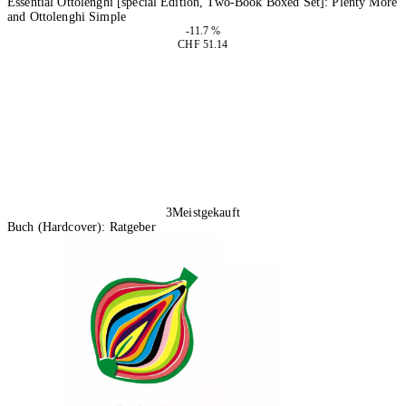
Essential Ottolenghi [special Edition, Two-Book Boxed Set]: Plenty More
and Ottolenghi Simple
-11.7 %
CHF 51.14
In den Warenkorb
3
Meistgekauft
Buch (Hardcover): Ratgeber