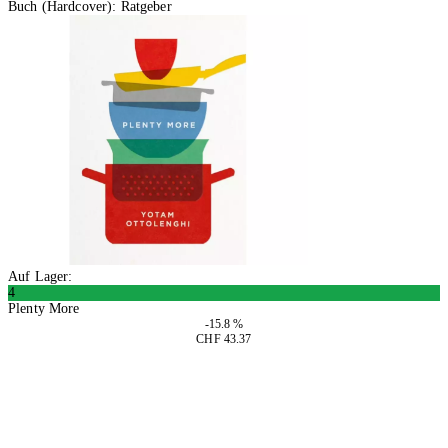
Buch (Hardcover): Ratgeber
Auf Lager:
4
Plenty More
-15.8 %
CHF 43.37
In den Warenkorb