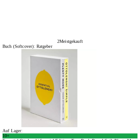
2
Meistgekauft
Buch (Softcover): Ratgeber
Auf Lager:
10+