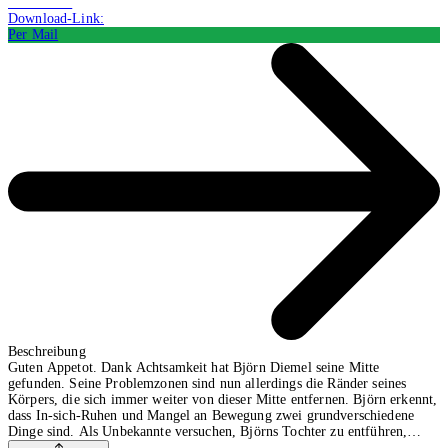
CHF 15.29
Download-Link:
Per Mail
Beschreibung
Guten Appetot. Dank Achtsamkeit hat Björn Diemel seine Mitte
gefunden. Seine Problemzonen sind nun allerdings die Ränder seines
Körpers, die sich immer weiter von dieser Mitte entfernen. Björn erkennt,
dass In-sich-Ruhen und Mangel an Bewegung zwei grundverschiedene
Dinge sind. Als Unbekannte versuchen, Björns Tochter zu entführen,
gelingt es ihm aufgrund seiner Körperfülle nur mit Mühe, die Täter in die