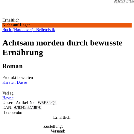
Erhältlich:
Nicht auf Lager
Buch (Hardcover): Belletristik
Achtsam morden durch bewusste
Ernährung
Roman
Produkt bewerten
Karsten Dusse
Verlag:
Heyne
Unsere-Artikel-Nr.:
W6E5LQ2
EAN:
9783453273870
Leseprobe
Erhältlich:
Nicht auf Lager
Zustellung:
Di, 25.08.2026
Versand:
Kostenlos