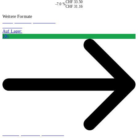
CHF 33.50
-7.0 %
CHF 31.16
In den Warenkorb
Weitere Formate
Buch (Softcover): Belletristik
CHF 23.08
Auf Lager:
10+
Hörbuch (Audiodatei): Belletristik