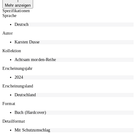
Flucht zu schlagen. Also lässt Björn sich von Joschka Breitner in Bezug
Mehr anzeigen
auf die Grundsätze bewusster Ernährung coachen. Er taucht ein in die
Spezifikationen
faszinierende Welt des Heilfastens und der Ernährungsbausteine. Noch
Sprache
ahnt Björn nicht, wie wunderbar sich Ernährung, Entspannung und das
Auflösen von Gewaltfantasien miteinander kombinieren lassen.
Deutsch
Autor
Karsten Dusse
Kollektion
Achtsam morden-Reihe
Erscheinungsjahr
2024
Erscheinungsland
Deutschland
Format
Buch (Hardcover)
Detailformat
Mit Schutzumschlag