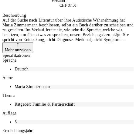
Versand:
Kostenlos
CHF 37.50
In den Warenkorb
Beschreibung
Auf der Suche nach Literatur über ihre Autistische Wahrnehmung hat
Maria Zimmermann beschlossen, selbst ein Buch darüber zu schreiben und
zu gestalten. Im Verlauf lernte sie, wie sehr die Sprache, welche wir
benutzen, um über etwas zu sprechen, unsere Beziehung dazu prägt. Sie
spricht von Entdeckung, nicht Diagnose. Merkmal, nicht Symptom.
Autistisch sein, nicht Autismus haben. Im Spektrum, nicht auf dem
Spektrum. Sensorische Sensibilität, nicht sensorische
Mehr anzeigen
Verarbeitungsstörung. Eigenheit, nicht Schwierigkeit. Anders, nicht
Spezifikationen
falsch.
Sprache
Deutsch
Autor
Maria Zimmermann
Thema
Ratgeber: Familie & Partnerschaft
Auflage
5
Erscheinungsjahr