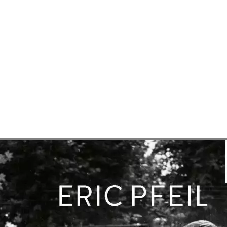
Auf Lager:
10+
Buch (Softcover): Belletristik
Ciao Amore, ciao
Mit 100 neuen und alt