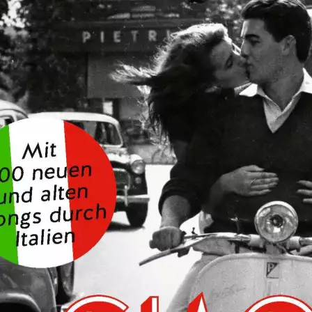
Produkt bewerten
Eric Pfeil
Verlag:
Kiepenheuer & Witsch
Unsere-Artikel-Nr.:
3RK29ND
EAN:
9783462006094