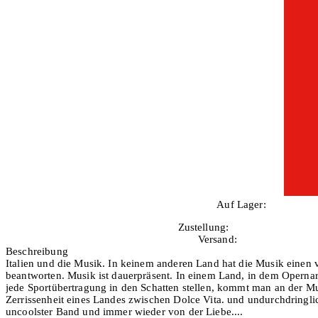
Auf Lager:
10+
Zustellung:
Mo, 10.08.2026
Versand:
Kostenlos
Beschreibung
Italien und die Musik. In keinem anderen Land hat die Musik einen ve
beantworten. Musik ist dauerpräsent. In einem Land, in dem Operna
jede Sportübertragung in den Schatten stellen, kommt man an der Mu
Zerrissenheit eines Landes zwischen Dolce Vita. und undurchdringlic
uncoolster Band und immer wieder von der Liebe.