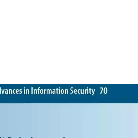
Erhältlich:
Nicht auf Lager
Buch (Hardcover): Fachbuch
Cyber Threat Int
4.0