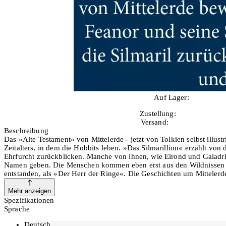
Auf Lager:
6
Zustellung:
Morgen
Versand:
Kostenlos
Beschreibung
Das »Alte Testament« von Mittelerde - jetzt von Tolkien selbst illus
Zeitalters, in dem die Hobbits leben. »Das Silmarillion« erzählt von
Ehrfurcht zurückblicken. Manche von ihnen, wie Elrond und Galadriel,
Namen geben. Die Menschen kommen eben erst aus den Wildnissen de
entstanden, als »Der Herr der Ringe«. Die Geschichten um Mittelerde 
denn ein »Erfinder« gegenüberstand. Und so betraten die Hobbits u
Ausstattungsdetails:. Einbändige Ausgabe im Leineneinband im Lein
Mehr anzeigen
Lesebändchen Rundumfarbschnitt Fadenheftung Überzogener Schuber
Spezifikationen
Sprache
Deutsch