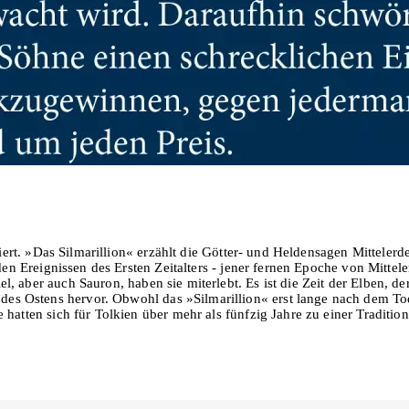
In den Warenkorb
triert. »Das Silmarillion« erzählt die Götter- und Heldensagen Mittele
 den Ereignissen des Ersten Zeitalters - jener fernen Epoche von Mitt
 aber auch Sauron, haben sie miterlebt. Es ist die Zeit der Elben, der
s Ostens hervor. Obwohl das »Silmarillion« erst lange nach dem Tod
hatten sich für Tolkien über mehr als fünfzig Jahre zu einer Tradition
nd ihre Gefährten im »Herrn der Ringe« diese schon fertige Welt, den
enschuber Vierfarbig gedruckt, mit zahlreichen Illustrationen vom A
 mit Prägung Karte und Register.