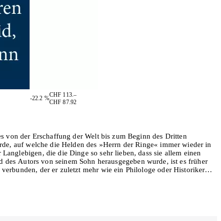
CHF 113.–
-22.2 %
CHF 87.92
rdes von der Erschaffung der Welt bis zum Beginn des Dritten
elerde, auf welche die Helden des »Herrn der Ringe« immer wieder in
 Langlebigen, die die Dinge so sehr lieben, dass sie allem einen
 des Autors von seinem Sohn herausgegeben wurde, ist es früher
 verbunden, der er zuletzt mehr wie ein Philologe oder Historiker
 festen Boden der Legende unter den Füßen. Besondere
utor mit gestanztem Schutzumschlag und zweifarbiger Prägung Zwei