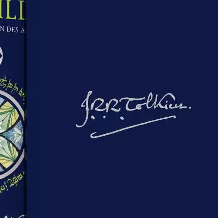
Produkt bewerten
J.R.R. Tolkien
Verlag:
Klett-Cotta Verlag
Unsere-Artikel-Nr.:
Y272542
EAN:
9783608965926