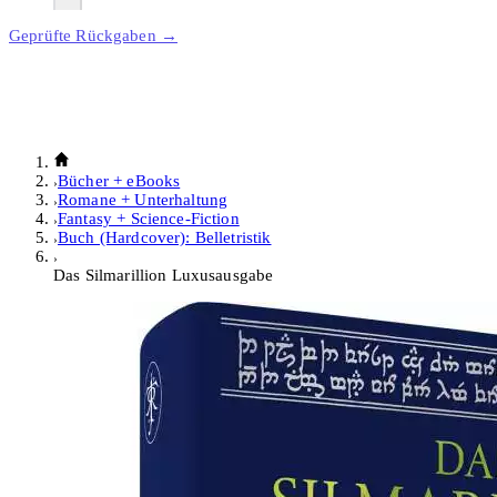
Geprüfte Rückgaben →
Bücher + eBooks
Romane + Unterhaltung
Fantasy + Science-Fiction
Buch (Hardcover): Belletristik
Das Silmarillion Luxusausgabe