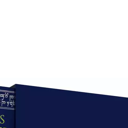
Auf Lager:
6
Buch (Hardcover): Belletristik
Das Silmarillion
mit Illustrationen des
von J.R.R. Tolkien