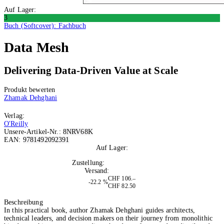
Auf Lager:
3
Buch (Softcover): Fachbuch
Data Mesh
Delivering Data-Driven Value at Scale
Produkt bewerten
Zhamak Dehghani
Verlag:
O'Reilly
Unsere-Artikel-Nr.:
8NRV68K
EAN:
9781492092391
Auf Lager:
3
Zustellung:
Do, 13.08.2026
Versand:
Kostenlos
CHF 106.–
-22.2 %
CHF 82.50
In den Warenkorb
Beschreibung
In this practical book, author Zhamak Dehghani guides architects,
technical leaders, and decision makers on their journey from monolithic