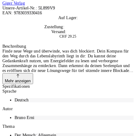
Giger Verlag
Unsere-Artikel-Nr.:
5L899V9
EAN:
9783039330416
Auf Lager:
3
Zustellung:
Fr, 14.08.2026
Versand:
Kostenlos
CHF 29.25
In den Warenkorb
Beschreibung
Finde neue Wege und überwinde, was dich blockiert. Dein Kompass für
den Weg durch das Lebenslabyrinth liegt in dir: Du kannst deine
Gedankenkraft nutzen, um Energiefelder zu lesen und verborgene
Zusammenhänge zu entdecken. Dann erkennst du deinen Seelenplan und
es eröffnen sich dir neue Lösungswege für tief sitzende innere Blockaden
und für Probleme in der Partnerschaft, dem Beruf und der Gesundheit.
Glaubenssätze harmonisieren: Wer bin ich. Was beeinflusst mich.
Mehr anzeigen
Selbstwert erhöhen: sich selbst vertrauen und die Persönlichkeit
Spezifikationen
entwickeln Aussöhnung mit den Ahnen: die Ahnenreihe heilen Training
Sprache
des Bewusstseins: Wie denkt es in dir. Sinneserweiterung: So trainierst du
hellfühlen, hellsehen und hellhören Energetisches Heilen: Aurachirurgie
Deutsch
und Energiearbeit Lerne, deine Energiefelder zu lesen und zu verändern.
Autor
Mit seinem Ratgeber möchte der Bestsellerautor und Energie-Coach
Bruno Erni seine besondere Gabe weitergeben. Mit einfachen Übungen
Bruno Erni
aus seiner Praxis erklärt er, wie du die Aura eines Menschen lesen und
feinfühlig Energieströme und -felder wahrnehmen und verändern kannst.
Thema
Berührende Geschichten von Klienten zeigen, wie jeder seinen
persönlichen Weg durch das Lebenslabyrinth finden kann - raus aus den
Der Mensch: Allgemein