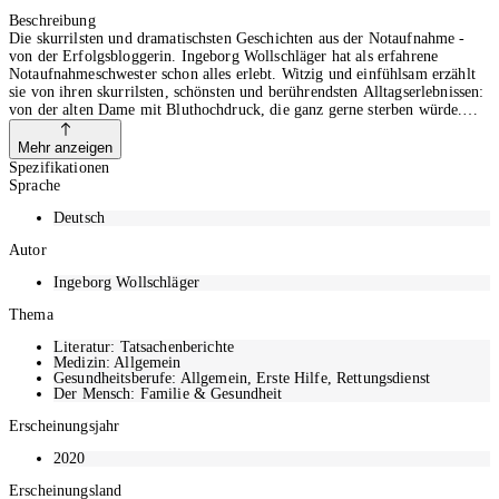
In den Warenkorb
Beschreibung
Die skurrilsten und dramatischsten Geschichten aus der Notaufnahme -
von der Erfolgsbloggerin. Ingeborg Wollschläger hat als erfahrene
Notaufnahmeschwester schon alles erlebt. Witzig und einfühlsam erzählt
sie von ihren skurrilsten, schönsten und berührendsten Alltagserlebnissen:
von der alten Dame mit Bluthochdruck, die ganz gerne sterben würde.
Von dem Mann, der sich für einen Notfall hält, weil er dringend
Zahnseide braucht, und dem Praktikanten, der sich mehr
Mehr anzeigen
Hirnquetschungen wünscht - so wie in Emergency Room. Selten läuft
Spezifikationen
zwischen Schmerzinfusionen, Gipsverbänden und Röntgenbildern alles
Sprache
nach Plan. Und doch zeigen all diese wunderbar unterhaltsamen
Geschichten, dass die Notaufnahme vor allem eines ist: durch und durch
Deutsch
menschlich.
Autor
Ingeborg Wollschläger
Thema
Literatur: Tatsachenberichte
Medizin: Allgemein
Gesundheitsberufe: Allgemein, Erste Hilfe, Rettungsdienst
Der Mensch: Familie & Gesundheit
Erscheinungsjahr
2020
Erscheinungsland