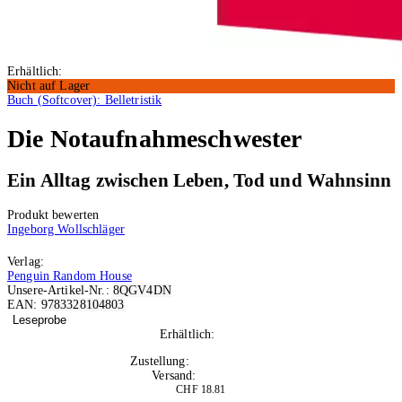
Erhältlich:
Nicht auf Lager
Buch (Softcover): Belletristik
Die Notaufnahmeschwester
Ein Alltag zwischen Leben, Tod und Wahnsinn
Produkt bewerten
Ingeborg Wollschläger
Verlag:
Penguin Random House
Unsere-Artikel-Nr.:
8QGV4DN
EAN:
9783328104803
Leseprobe
Erhältlich:
Nicht auf Lager
Zustellung:
Di, 25.08.2026
Versand:
Kostenlos
CHF 18.81