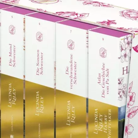
Produkt bewerten
Lucinda Riley
Verlag:
Penguin Random House
Unsere-Artikel-Nr.:
65W7PZQ
EAN:
9783442317363
Leseprobe