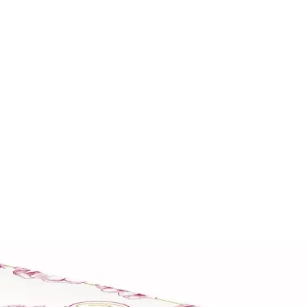
Auf Lager:
10+
Buch (Hardcover): Belletristik
Die Sieben-Schw
Alle acht Bände in ho