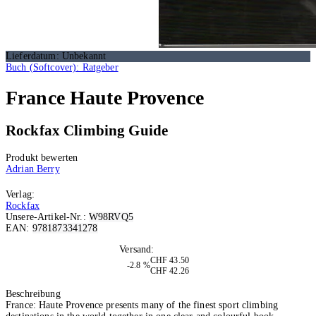
Lieferdatum: Unbekannt
Buch (Softcover): Ratgeber
France Haute Provence
Rockfax Climbing Guide
Produkt bewerten
Adrian Berry
Verlag:
Rockfax
Unsere-Artikel-Nr.:
W98RVQ5
EAN:
9781873341278
Lieferdatum: Unbekannt
Versand:
Kostenlos
CHF 43.50
-2.8 %
CHF 42.26
In den Warenkorb
Beschreibung
France: Haute Provence presents many of the finest sport climbing