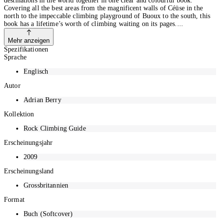
destinations in the world together in one clear and colourful book.
Covering all the best areas from the magnificent walls of Céüse in the
north to the impeccable climbing playground of Buoux to the south, this
book has a lifetime’s worth of climbing waiting on its pages.
Mehr anzeigen
Spezifikationen
Sprache
Englisch
Autor
Adrian Berry
Kollektion
Rock Climbing Guide
Erscheinungsjahr
2009
Erscheinungsland
Grossbritannien
Format
Buch (Softcover)