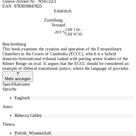
Unsere-Artikel-Nr.:
NV672Z3
EAN:
9783030047825
Erhältlich:
Nicht auf Lager
Zustellung:
Di, 22.09.2026
Versand:
Kostenlos
CHF 110.–
-20.9 %
CHF 87.05
In den Warenkorb
Beschreibung
This book examines the creation and operation of the Extraordinary
Chambers in the Courts of Cambodia (ECCC), which is a hybrid
domestic/international tribunal tasked with putting senior leaders of the
Khmer Rouge on trial. It argues that the ECCC should be considered an
example of illiberal transitional justice, where the language of procedure
is strongly adhered to but political considerations often rule in reality. The
Cambodian government spent nearly two decades addressing the Khmer
Mehr anzeigen
Rouge past, and shaping its preferred narrative, before the involvement of
Spezifikationen
the United Nations. It was a further six years of negotiations between the
Sprache
Cambodian government and the United Nations that determined the
unique hybrid structure of the ECCC. Over more than a decade in
Englisch
operation, and with three people convicted, the ECCC has not contributed
Autor
to the positive goals expected of transitional justice mechanisms. Through
the Cambodian example, this book challenges existing assumptions and
Rebecca Gidley
analysesof transitional justice to create a more nuanced understanding of
how and why transitional justice mechanisms are employed.
Thema
Politik: Wissenschaft