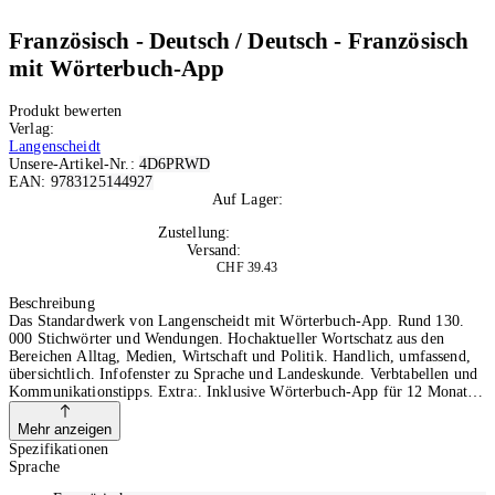
Französisch - Deutsch / Deutsch - Französisch
mit Wörterbuch-App
Produkt bewerten
Verlag:
Langenscheidt
Unsere-Artikel-Nr.:
4D6PRWD
EAN:
9783125144927
Auf Lager:
10+
Zustellung:
Mo, 10.08.2026
Versand:
Kostenlos
CHF 39.43
In den Warenkorb
Beschreibung
Das Standardwerk von Langenscheidt mit Wörterbuch-App. Rund 130.
000 Stichwörter und Wendungen. Hochaktueller Wortschatz aus den
Bereichen Alltag, Medien, Wirtschaft und Politik. Handlich, umfassend,
übersichtlich. Infofenster zu Sprache und Landeskunde. Verbtabellen und
Kommunikationstipps. Extra:. Inklusive Wörterbuch-App für 12 Monate.
: Die perfekte Ergänzung zum Buch für das Nachschlagen auf Smartphone
und Tablet. Die App ist zu 100 % offline nutzbar. und eignet sich für
Mehr anzeigen
Android und iOS. Mit Code im Buch erhalten Sie für 12 Monate Zugang
Spezifikationen
zum Wörterbuch in der Langenscheidt Schule-App ab dem Zeitpunkt der
Sprache
Aktivierung. Die Aktivierung ist mindestens für den Zeitraum von 36