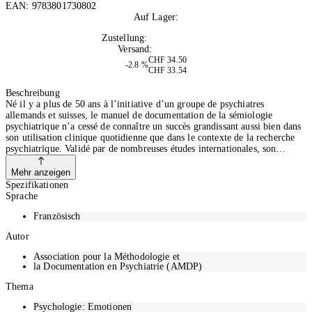
EAN:
9783801730802
Auf Lager:
8
Zustellung:
Di, 11.08.2026
Versand:
Kostenlos
CHF 34.50
-2.8 %
CHF 33.54
In den Warenkorb
Beschreibung
Né il y a plus de 50 ans à l’initiative d’un groupe de psychiatres
allemands et suisses, le manuel de documentation de la sémiologie
psychiatrique n’a cessé de connaître un succès grandissant aussi bien dans
son utilisation clinique quotidienne que dans le contexte de la recherche
psychiatrique. Validé par de nombreuses études internationales, son
objectif est de mettre à disposition des psychiatres, des psychologues et
des étudiants, un système standardisé et descriptif de la sémiologie des
Mehr anzeigen
maladies mentales. On y définit et décrit avec précision 100 symptômes
Spezifikationen
psychiques et 40 symptômes somatiques.
Sprache
Französisch
Autor
Association pour la Méthodologie et
la Documentation en Psychiatrie (AMDP)
Thema
Psychologie: Emotionen