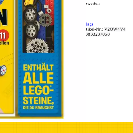
Produkt bewerten
Panini
Verlag:
Panini Verlags
Unsere-Artikel-Nr.:
V2QW4V4
EAN:
9783833237058