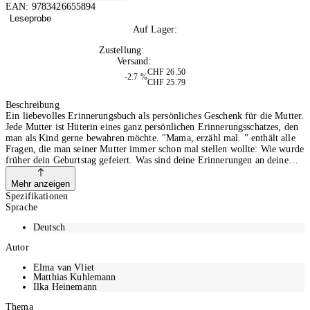
EAN:
9783426655894
Leseprobe
Auf Lager:
10+
Zustellung:
Mo, 10.08.2026
Versand:
Kostenlos
CHF 26.50
-2.7 %
CHF 25.79
In den Warenkorb
Beschreibung
Ein liebevolles Erinnerungsbuch als persönliches Geschenk für die Mutter.
Jede Mutter ist Hüterin eines ganz persönlichen Erinnerungsschatzes, den
man als Kind gerne bewahren möchte. "Mama, erzähl mal. " enthält alle
Fragen, die man seiner Mutter immer schon mal stellen wollte: Wie wurde
früher dein Geburtstag gefeiert. Was sind deine Erinnerungen an deine
Großeltern. Was wolltest du werden, als du klein warst. Wer war deine
erste Liebe. Wie hast du Papa kennengelernt. Welche fünf Dinge sind dir
Mehr anzeigen
in deinem Leben am wichtigsten. Was würdest du in deinem Leben anders
Spezifikationen
machen, wenn du noch mal die Chance dazu bekämst. - und viele, viele
Sprache
weitere Fragen. "Mama, erzähl mal. " ist ein liebevolles und besonderes
Geschenk für jede Mama. Sie erhält die Gelegenheit, angeleitet durch
Deutsch
Fragen das Wichtigste über ihre Kindheit, ihr weiteres Leben, ihre Person
Autor
und ihre Sicht auf die Welt aufzuschreiben. Ausgefüllt wird das Buch zu
einem wertvollen Erinnerungsalbum für die ganze Familie, das die Mutter
Elma van Vliet
eines Tages dem Kind zurückgeben kann. So werden ihre Erinnerungen
Matthias Kuhlemann
und ihre Lebensgeschichte für alle Zeit bewahrt. Ein ganz besonderes
Ilka Heinemann
Buch, das Erinnerungen bewahrt und schöne Gespräche in Gang setzt. -
und die Menschen zusammenbringt Ein persönliches Geschenk für die
Thema