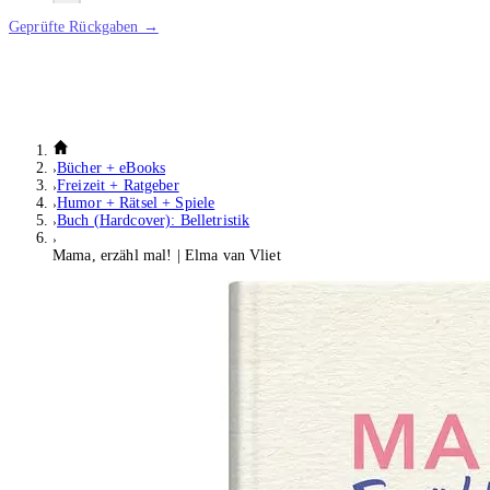
Geprüfte Rückgaben →
Bücher + eBooks
Freizeit + Ratgeber
Humor + Rätsel + Spiele
Buch (Hardcover): Belletristik
Mama, erzähl mal! | Elma van Vliet