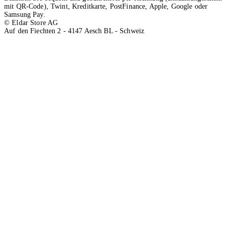
mit QR-Code), Twint, Kreditkarte, PostFinance, Apple, Google oder
Samsung Pay.
© Eldar Store AG
Auf den Fiechten 2 - 4147 Aesch BL - Schweiz