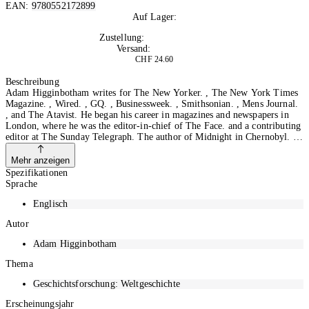
EAN:
9780552172899
Auf Lager:
10+
Zustellung:
Do, 13.08.2026
Versand:
Kostenlos
CHF 24.60
In den Warenkorb
Beschreibung
Adam Higginbotham writes for The New Yorker. , The New York Times
Magazine. , Wired. , GQ. , Businessweek. , Smithsonian. , Mens Journal.
, and The Atavist. He began his career in magazines and newspapers in
London, where he was the editor-in-chief of The Face. and a contributing
editor at The Sunday Telegraph. The author of Midnight in Chernobyl. ,
he lives in New York City.
Mehr anzeigen
Spezifikationen
Sprache
Englisch
Autor
Adam Higginbotham
Thema
Geschichtsforschung: Weltgeschichte
Erscheinungsjahr