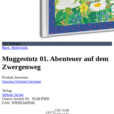
Auf Anfrage
Buch: Belletristik
Muggestutz 01. Abenteuer auf dem
Zwergenweg
Produkt bewerten
Susanna Schmid-Germann
Verlag:
Selbtan Verlag
Unsere-Artikel-Nr.:
YG4LPWD
EAN:
9783952429341
Auf Anfrage
CHF 26.80
-14.9 %