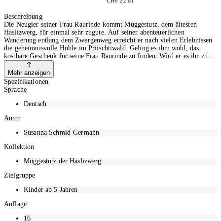
CHF 22.81
Anfragen
Beschreibung
Die Neugier seiner Frau Raurinde kommt Muggestutz, dem ältesten
Haslizwerg, für einmal sehr zugute. Auf seiner abenteuerlichen
Wanderung entlang dem Zwergenweg erreicht er nach vielen Erlebnissen
die geheimnisvolle Höhle im Priischtiwald. Geling es ihm wohl, das
kostbare Geschenk für seine Frau Raurinde zu finden. Wird er es ihr zur
rechten Zeit, nämlich an ihrem Namenstag, in der nächsten
Vollmondnacht überreichen können. Den Zwergenweg gibt es tatsächlich.
Mehr anzeigen
Die Geschichte und die Bilder sind identisch mit dem Erlebniswanderweg
Spezifikationen
auf dem Hasliberg im Berner Oberland. Er lädt ein, wieder vermehrt die
Sprache
Schönheiten der Natur zu entdecken, die mystische Atmosphäre der
Zwerge zu spüren und für kurze Zeit in eine andere Welt eintauchen zu
Deutsch
können.
Autor
Susanna Schmid-Germann
Kollektion
Muggestutz der Haslizwerg
Zielgruppe
Kinder ab 5 Jahren
Auflage
16