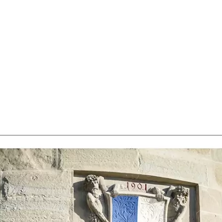
Auf Lager:
10+
Buch (Softcover): Belletristik
Nölliturm
Kriminalroman