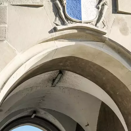
Produkt bewerten
Patrick Greiner
Verlag:
Emons Verlag
Unsere-Artikel-Nr.:
5RVGG4K
EAN:
9783740820527