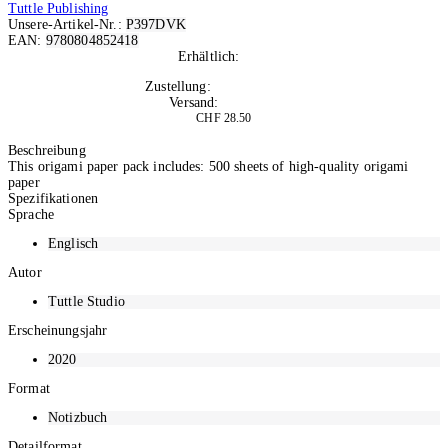
Tuttle Publishing
Unsere-Artikel-Nr.:
P397DVK
EAN:
9780804852418
Erhältlich:
Nicht auf Lager
Zustellung:
Di, 08.09.2026
Versand:
Kostenlos
CHF 28.50
In den Warenkorb
Beschreibung
This origami paper pack includes: 500 sheets of high-quality origami
paper
Spezifikationen
Sprache
Englisch
Autor
Tuttle Studio
Erscheinungsjahr
2020
Format
Notizbuch
Detailformat