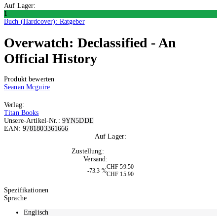
Auf Lager:
1
Buch (Hardcover): Ratgeber
Overwatch: Declassified - An
Official History
Produkt bewerten
Seanan Mcguire
Verlag:
Titan Books
Unsere-Artikel-Nr.:
9YN5DDE
EAN:
9781803361666
Auf Lager:
1
Zustellung:
Di, 25.08.2026
Versand:
Kostenlos
CHF 59.50
-73.3 %
CHF 15.90
In den Warenkorb
Spezifikationen
Sprache
Englisch