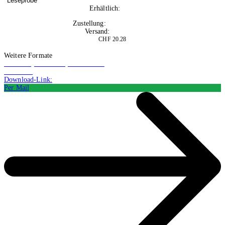
Leseprobe
Erhältlich:
Nicht auf Lager
Zustellung:
Di, 25.08.2026
Versand:
Kostenlos
CHF 20.28
In den Warenkorb
Weitere Formate
Hörbuch (Audiodatei): Belletristik
CHF 8.73
Download-Link:
Per Mail