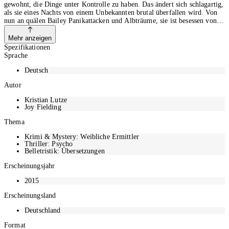
gewohnt, die Dinge unter Kontrolle zu haben. Das ändert sich schlagartig,
als sie eines Nachts von einem Unbekannten brutal überfallen wird. Von
nun an quälen Bailey Panikattacken und Albträume, sie ist besessen von
dem Gedanken, verfolgt zu werden. Und dann bemerkt sie, dass ein
Nachbar im Hochhaus gegenüber sie beobachtet. Bailey ist außer sich vor
Mehr anzeigen
Angst, denn er scheint ein makabres Spiel mit ihr zu treiben. Doch
Spezifikationen
niemand will ihr glauben - selbst dann nicht, als der Mann in seiner
Sprache
Wohnung einen kaltblütigen Mord begeht.
Deutsch
Autor
Kristian Lutze
Joy Fielding
Thema
Krimi & Mystery: Weibliche Ermittler
Thriller: Psycho
Belletristik: Übersetzungen
Erscheinungsjahr
2015
Erscheinungsland
Deutschland
Format