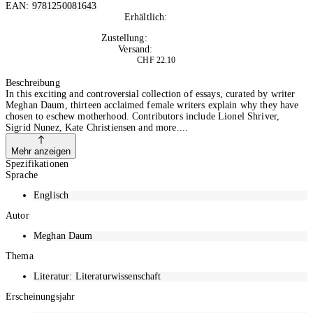
EAN:
9781250081643
Erhältlich:
Nicht auf Lager
Zustellung:
Di, 22.09.2026
Versand:
Kostenlos
CHF 22.10
In den Warenkorb
Beschreibung
In this exciting and controversial collection of essays, curated by writer
Meghan Daum, thirteen acclaimed female writers explain why they have
chosen to eschew motherhood. Contributors include Lionel Shriver,
Sigrid Nunez, Kate Christiensen and more.
Mehr anzeigen
Spezifikationen
Sprache
Englisch
Autor
Meghan Daum
Thema
Literatur: Literaturwissenschaft
Erscheinungsjahr