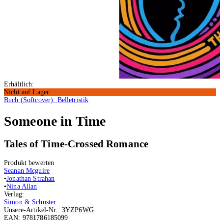
Erhältlich:
Nicht auf Lager
Buch (Softcover): Belletristik
Someone in Time
Tales of Time-Crossed Romance
Produkt bewerten
Seanan Mcguire
▪
Jonathan Strahan
▪
Nina Allan
Verlag:
Simon & Schuster
Unsere-Artikel-Nr.:
3YZP6WG
EAN:
9781786185099