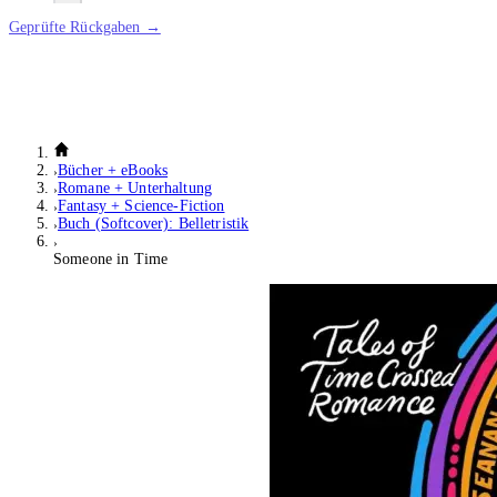
Geprüfte Rückgaben →
Bücher + eBooks
Romane + Unterhaltung
Fantasy + Science-Fiction
Buch (Softcover): Belletristik
Someone in Time