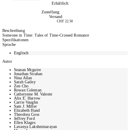
Erhältlich:
Nicht auf Lager
Zustellung:
Mo, 07.09.2026
Versand:
Kostenlos
CHF 22.50
In den Warenkorb
Beschreibung
Someone in Time: Tales of Time-Crossed Romance
Spezifikationen
Sprache
Englisch
Autor
Seanan Mcguire
Jonathan Strahan
Nina Allan
Sarah Gailey
Zen Cho
Rowan Coleman
Catherynne M. Valente
Alix E. Harrow
Carrie Vaughn
Sam J. Miller
Elizabeth Hand
Theodora Goss
Jeffrey Ford
Ellen Klages
Lavanya Lakshminarayan