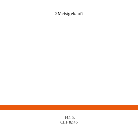
2
Meistgekauft
-14.1 %
CHF 82.45