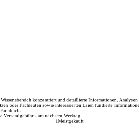
en Wissensbereich konzentriert und detaillierte Informationen, Analys
zen oder Fachleuten sowie interessierten Laien fundierte Informatione
h Fachbuch.
hne Versandgebühr - am nächsten Werktag.
1
Meistgekauft