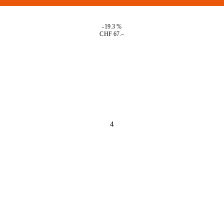
-19.3 %
CHF 67.–
4