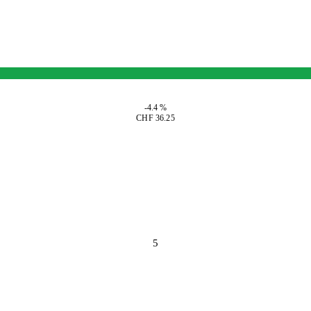
-4.4 %
CHF 36.25
5