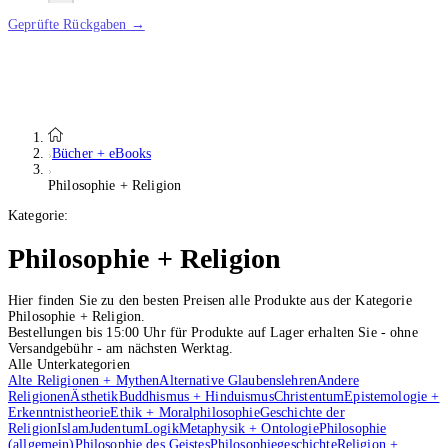
Geprüfte Rückgaben →
Bücher + eBooks
Philosophie + Religion
Kategorie:
Philosophie + Religion
Hier finden Sie zu den besten Preisen alle Produkte aus der Kategorie
Philosophie + Religion.
Bestellungen bis 15:00 Uhr für Produkte auf Lager erhalten Sie - ohne
Versandgebühr - am nächsten Werktag.
Alle Unterkategorien
Alte Religionen + Mythen
Alternative Glaubenslehren
Andere
Religionen
Ästhetik
Buddhismus + Hinduismus
Christentum
Epistemologie +
Erkenntnistheorie
Ethik + Moralphilosophie
Geschichte der
Religion
Islam
Judentum
Logik
Metaphysik + Ontologie
Philosophie
(allgemein)
Philosophie des Geistes
Philosophiegeschichte
Religion +