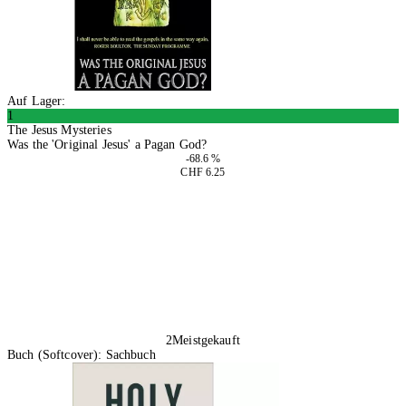
Auf Lager:
1
The Jesus Mysteries
Was the 'Original Jesus' a Pagan God?
-68.6 %
CHF 6.25
In den Warenkorb
2
Meistgekauft
Buch (Softcover): Sachbuch