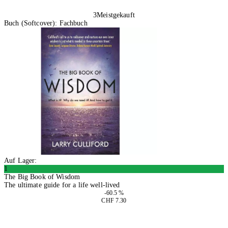
3
Meistgekauft
Buch (Softcover): Fachbuch
Auf Lager:
1
The Big Book of Wisdom
The ultimate guide for a life well-lived
-60.5 %
CHF 7.30
In den Warenkorb