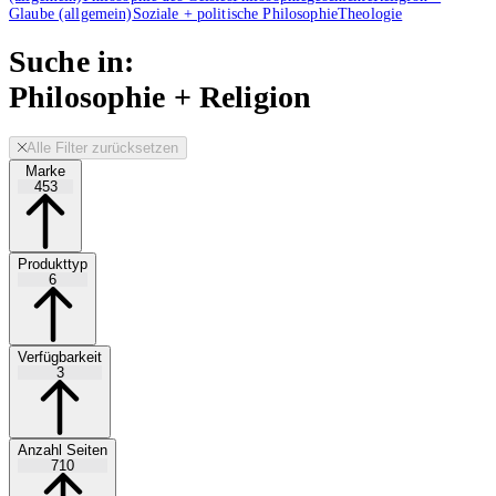
Glaube (allgemein)
Soziale + politische Philosophie
Theologie
Suche in:
Philosophie + Religion
Alle Filter zurücksetzen
Marke
453
Produkttyp
6
Verfügbarkeit
3
Anzahl Seiten
710