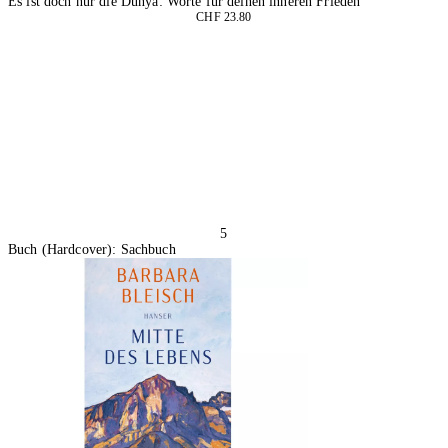
Es ist doch nur die Dunya: Worte für deinen inneren Frieden
CHF 23.80
In den Warenkorb
5
Buch (Hardcover): Sachbuch