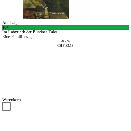
Auf Lager:
10+
Im Labyrinth der Bündner Täler
Eine Familiensaga
-8.2 %
CHF 32.13
In den Warenkorb
Warenkorb