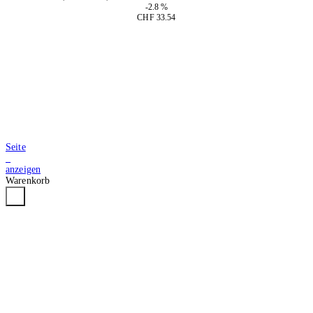
-2.8 %
CHF 33.54
In den Warenkorb
Seite
3
anzeigen
Warenkorb