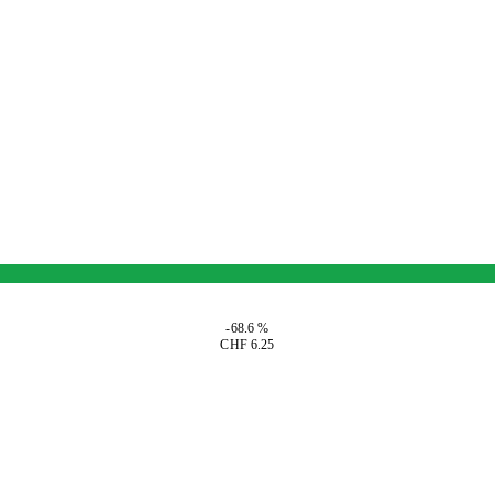
-68.6 %
CHF 6.25