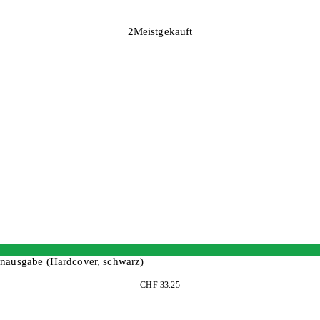
2
Meistgekauft
henausgabe (Hardcover, schwarz)
CHF 33.25