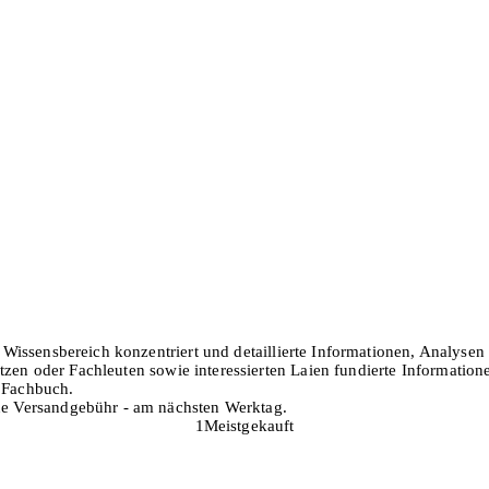
en Wissensbereich konzentriert und detaillierte Informationen, Analys
zen oder Fachleuten sowie interessierten Laien fundierte Informatione
h Fachbuch.
hne Versandgebühr - am nächsten Werktag.
1
Meistgekauft