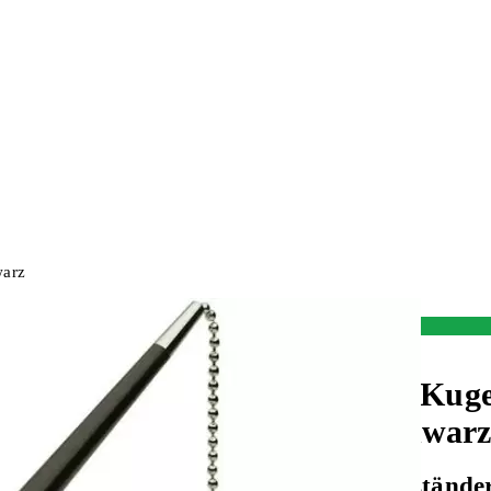
warz
Auf Lager:
10+
Stiftehalter/Organizer
CONNECT
Kugel
0.7 mm, Schwar
Kugelschreiberstände