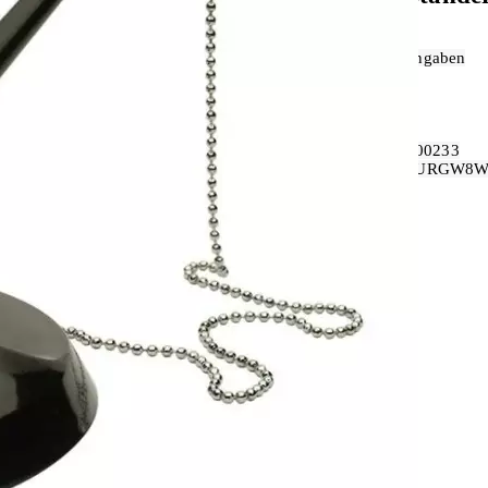
Produkt bewerten
Zusatzfunktion:
Keine Angaben
Material:
Kunststoff
Detailfarbe:
Schwarz
Hersteller:
CONNECT
Hersteller-Artikel-Nr.:
kf00233
Unsere-Artikel-Nr.:
CH7URGW8
EAN:
5705831002333