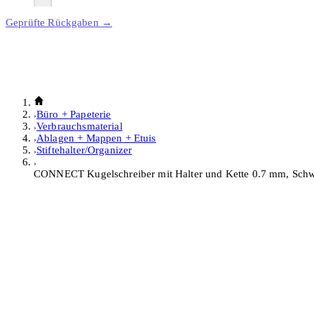
Geprüfte Rückgaben →
Büro + Papeterie
Verbrauchsmaterial
Ablagen + Mappen + Etuis
Stiftehalter/Organizer
CONNECT Kugelschreiber mit Halter und Kette 0.7 mm, Sch