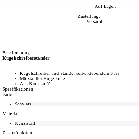
Auf Lager:
10+
Zustellung:
Mo, 10.08.2026
Versand:
Kostenlos
Beschreibung
Kugelschreiberständer
Kugelschreiber und Ständer selbstklebendem Fuss
Mit stabiler Kugelkette
Aus Kunststoff
Spezifikationen
Schreibfarbe: blau, nachfüllbar
Farbe
Strichbreite: 0.7 mm
Inkl. 3 Ersatzminen
Schwarz
Material
Kunststoff
Zusatzfunktion