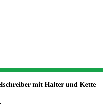
schreiber mit Halter und Kette
z
r