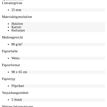
Lineaturgrösse
Format: 98 x 65 cm
5 Blöcke à 20 Blatt
25
mm
Materialeigenschaften
Holzfrei
Kariert
Perforiert
Mediengewicht
80
g/m²
Papierfarbe
Weiss
Papierformat
98 x 65 cm
Papiertyp
Flipchart
Verpackungseinheit
5
Stück
Weitere Informationen