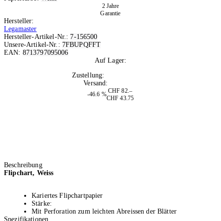
2 Jahre
Garantie
Hersteller:
Legamaster
Hersteller-Artikel-Nr.:
7-156500
Unsere-Artikel-Nr.:
7FBUPQFFT
EAN:
8713797095006
Auf Lager:
10+
Zustellung:
Di, 11.08.2026
Versand:
Kostenlos
CHF 82.–
-46.6 %
CHF 43.75
Beschreibung
Flipchart, Weiss
Kariertes Flipchartpapier
Stärke:
Mit Perforation zum leichten Abreissen der Blätter
Spezifikationen
Holzfrei und chlorfrei gebleicht