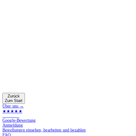
Zurück
Zum Start
Über uns →
★★★★★
4.9 von 5
Google-Bewertung
Anmeldung
Bestellungen einsehen, bearbeiten und bezahlen
FAQ