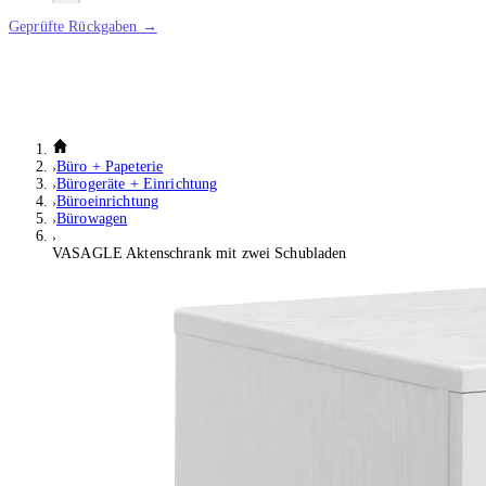
Geprüfte Rückgaben →
Büro + Papeterie
Bürogeräte + Einrichtung
Büroeinrichtung
Bürowagen
VASAGLE Aktenschrank mit zwei Schubladen