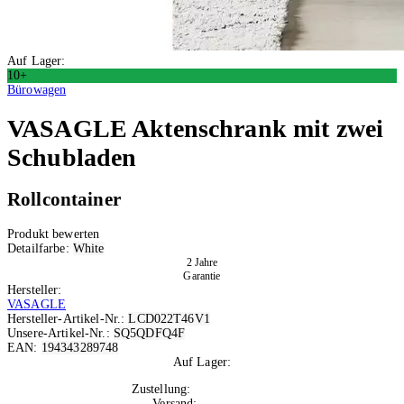
Auf Lager:
10+
Bürowagen
VASAGLE
Aktenschrank mit zwei
Schubladen
Rollcontainer
Produkt bewerten
Detailfarbe:
White
2 Jahre
Garantie
Hersteller:
VASAGLE
Hersteller-Artikel-Nr.:
LCD022T46V1
Unsere-Artikel-Nr.:
SQ5QDFQ4F
EAN:
194343289748
Auf Lager:
10+
Zustellung:
Di, 11.08.2026
Versand:
Kostenlos