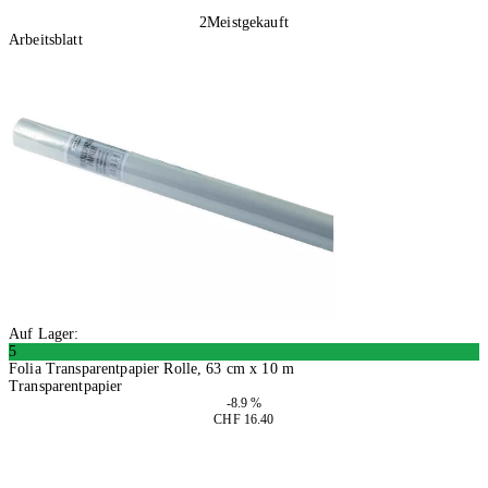
2
Meistgekauft
Arbeitsblatt
Auf Lager:
5
Folia Transparentpapier Rolle, 63 cm x 10 m
Transparentpapier
-8.9 %
CHF 16.40
2 Stück
In den Warenkorb