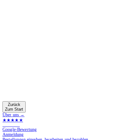
Zurück
Zum Start
Über uns →
★★★★★
4.9 von 5
Google-Bewertung
Anmeldung
Bestellungen einsehen, bearbeiten und bezahlen