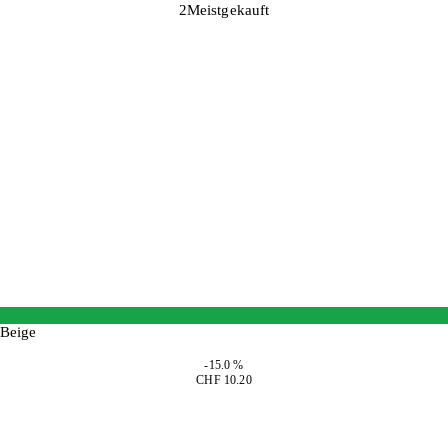
2
Meistgekauft
 Beige
-15.0 %
CHF 10.20