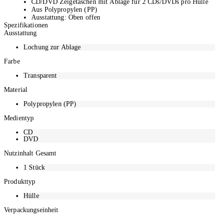
CD/DVD Zeigetaschen mit Ablage für 2 CDs/DVDs pro Hülle
Aus Polypropylen (PP)
Ausstattung: Oben offen
Spezifikationen
40 Stück
Ausstattung
Detailfarbe: Transparent
Lochung zur Ablage
Farbe
Transparent
Material
Polypropylen (PP)
Medientyp
CD
DVD
Nutzinhalt Gesamt
1
Stück
Produkttyp
Hülle
Verpackungseinheit